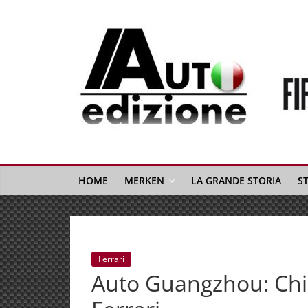
Spring
naar
inhoud
Auto
Edizione
La
Gazetta
HOME
MERKEN
LA GRANDE STORIA
S
dell'Automobile
Italiana
|
Italiaans
Ferrari
autonieuws
Auto Guangzhou: Chin
&
lifestyle