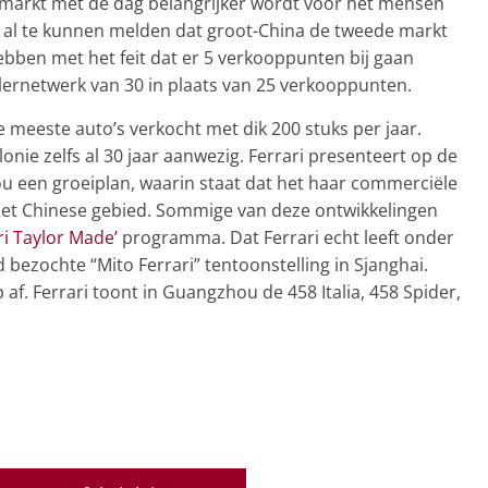
markt met de dag belangrijker wordt voor het mensen
t al te kunnen melden dat groot-China de tweede markt
hebben met het feit dat er 5 verkooppunten bij gaan
lernetwerk van 30 in plaats van 25 verkooppunten.
meeste auto’s verkocht met dik 200 stuks per jaar.
lonie zelfs al 30 jaar aanwezig. Ferrari presenteert op de
u een groeiplan, waarin staat dat het haar commerciële
n het Chinese gebied. Sommige van deze ontwikkelingen
ri Taylor Made’
programma. Dat Ferrari echt leeft onder
ed bezochte “Mito Ferrari” tentoonstelling in Sjanghai.
f. Ferrari toont in Guangzhou de 458 Italia, 458 Spider,