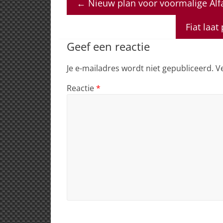
←
Nieuw plan voor voormalige Alf
s
e
e
a
l
A
b
dI
d
Fiat laa
p
o
n
s
Geef een reactie
p
o
Je e-mailadres wordt niet gepubliceerd.
V
k
Reactie
*