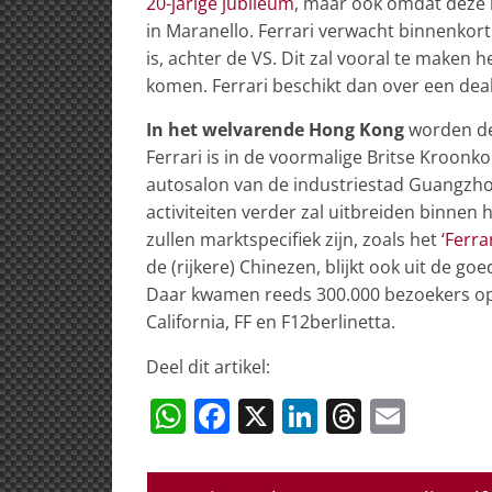
20-jarige jubileum
, maar ook omdat deze 
in Maranello. Ferrari verwacht binnenkor
is, achter de VS. Dit zal vooral te maken 
komen. Ferrari beschikt dan over een dea
In het welvarende Hong Kong
worden de 
Ferrari is in de voormalige Britse Kroonko
autosalon van de industriestad Guangzho
activiteiten verder zal uitbreiden binne
zullen marktspecifiek zijn, zoals het
‘Ferra
de (rijkere) Chinezen, blijkt ook uit de go
Daar kwamen reeds 300.000 bezoekers op a
California, FF en F12berlinetta.
Deel dit artikel:
W
F
X
Li
T
E
h
a
n
h
m
at
c
k
re
ai