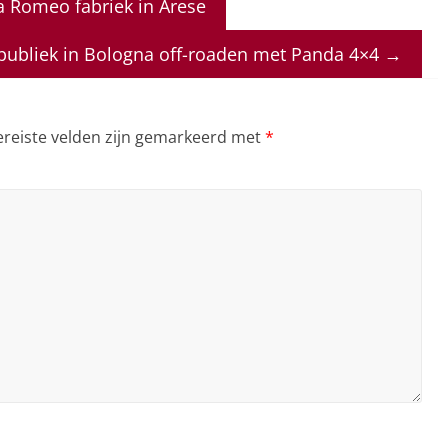
a Romeo fabriek in Arese
t publiek in Bologna off-roaden met Panda 4×4
→
ereiste velden zijn gemarkeerd met
*