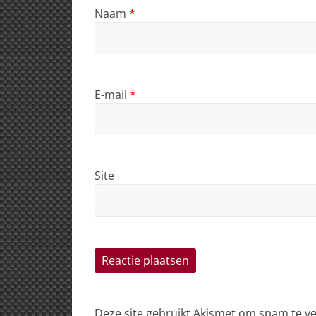
Naam
*
E-mail
*
Site
Deze site gebruikt Akismet om spam te 