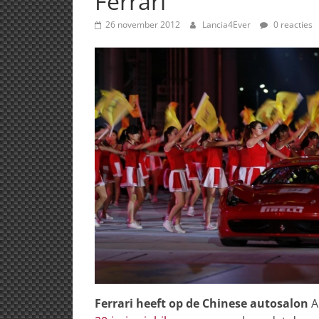
Ferrari
26 november 2012
Lancia4Ever
0 reacties
Ferrari heeft op de Chinese autosalon
A