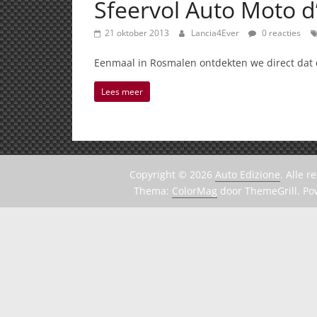
Sfeervol Auto Moto d
21 oktober 2013
Lancia4Ever
0 reacties
Eenmaal in Rosmalen ontdekten we direct dat d
Lees meer
Copyright © 2026
Auto Edizione
. Alle 
Thema:
ColorMag
door ThemeGrill. P