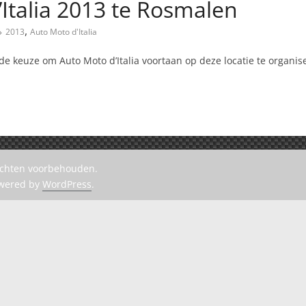
’Italia 2013 te Rosmalen
,
2013
Auto Moto d'Italia
e keuze om Auto Moto d’Italia voortaan op deze locatie te organis
rechten voorbehouden.
owered by
WordPress
.