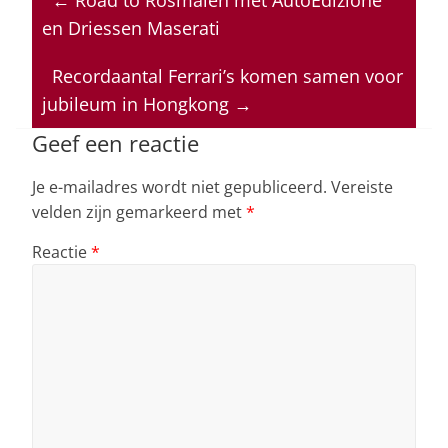
s
e
e
a
l
en Driessen Maserati
A
b
dI
d
p
o
n
s
Recordaantal Ferrari’s komen samen voor
jubileum in Hongkong
→
p
o
k
Geef een reactie
Je e-mailadres wordt niet gepubliceerd.
Vereiste
velden zijn gemarkeerd met
*
Reactie
*