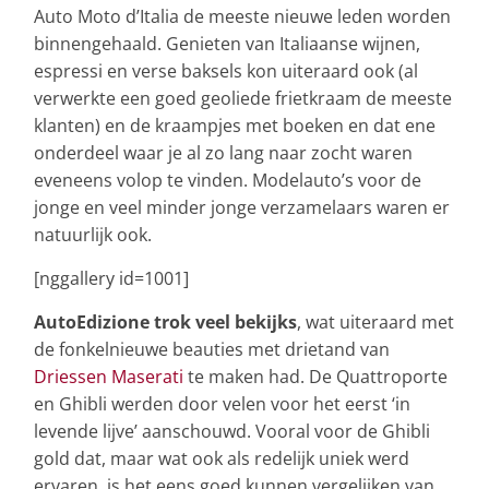
Auto Moto d’Italia de meeste nieuwe leden worden
binnengehaald. Genieten van Italiaanse wijnen,
espressi en verse baksels kon uiteraard ook (al
verwerkte een goed geoliede frietkraam de meeste
klanten) en de kraampjes met boeken en dat ene
onderdeel waar je al zo lang naar zocht waren
eveneens volop te vinden. Modelauto’s voor de
jonge en veel minder jonge verzamelaars waren er
natuurlijk ook.
[nggallery id=1001]
AutoEdizione trok veel bekijks
, wat uiteraard met
de fonkelnieuwe beauties met drietand van
Driessen Maserati
te maken had. De Quattroporte
en Ghibli werden door velen voor het eerst ‘in
levende lijve’ aanschouwd. Vooral voor de Ghibli
gold dat, maar wat ook als redelijk uniek werd
ervaren, is het eens goed kunnen vergelijken van