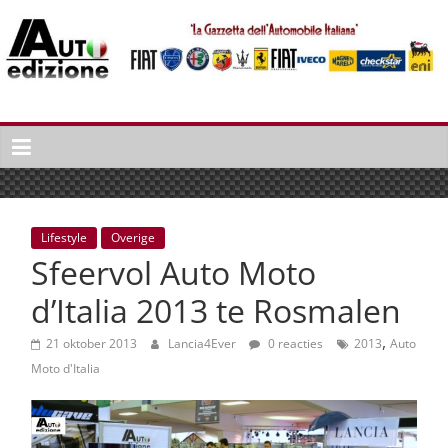
Spring
naar
inhoud
Auto
Edizione
La
Gazetta
dell'Automobile
Lifestyle
Overige
Italiana
Sfeervol Auto Moto
|
Italiaans
d’Italia 2013 te Rosmalen
autonieuws
,
&
21 oktober 2013
Lancia4Ever
0 reacties
2013
Auto
lifestyle
Moto d'Italia