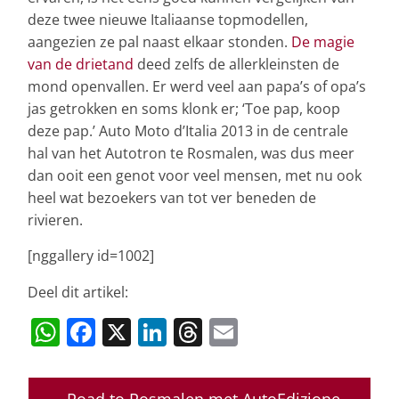
deze twee nieuwe Italiaanse topmodellen,
aangezien ze pal naast elkaar stonden.
De magie
van de drietand
deed zelfs de allerkleinsten de
mond openvallen. Er werd veel aan papa’s of opa’s
jas getrokken en soms klonk er; ‘Toe pap, koop
deze pap.’ Auto Moto d’Italia 2013 in de centrale
hal van het Autotron te Rosmalen, was dus meer
dan ooit een genot voor veel mensen, met nu ook
heel wat bezoekers van tot ver beneden de
rivieren.
[nggallery id=1002]
Deel dit artikel:
W
F
X
Li
T
E
h
a
n
h
m
at
c
k
re
ai
←
Road to Rosmalen met AutoEdizione