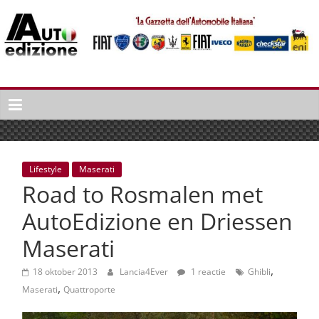
Spring
naar
inhoud
Auto
Edizione
La
Gazetta
dell'Automobile
Lifestyle
Maserati
Italiana
Road to Rosmalen met
|
Italiaans
AutoEdizione en Driessen
autonieuws
Maserati
&
lifestyle
,
18 oktober 2013
Lancia4Ever
1 reactie
Ghibli
,
Maserati
Quattroporte