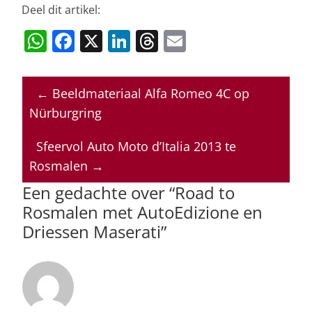
Deel dit artikel:
W
F
X
Li
T
E
h
a
n
h
m
at
c
k
re
ai
←
Beeldmateriaal Alfa Romeo 4C op
s
e
e
a
l
Nürburgring
A
b
dI
d
p
o
n
s
Sfeervol Auto Moto d’Italia 2013 te
Rosmalen
→
p
o
Een gedachte over “
Road to
k
Rosmalen met AutoEdizione en
Driessen Maserati
”