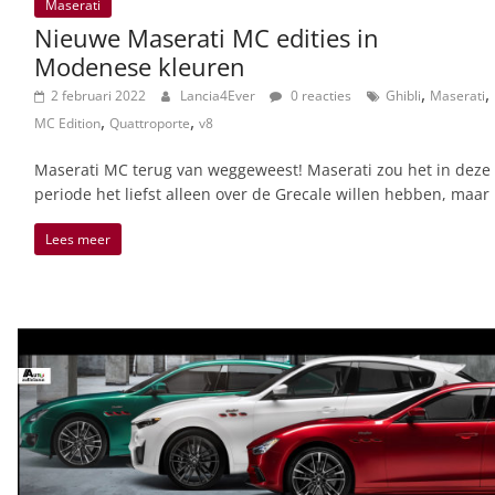
Maserati
Nieuwe Maserati MC edities in
Modenese kleuren
,
,
2 februari 2022
Lancia4Ever
0 reacties
Ghibli
Maserati
,
,
MC Edition
Quattroporte
v8
Maserati MC terug van weggeweest! Maserati zou het in deze
periode het liefst alleen over de Grecale willen hebben, maar
Lees meer