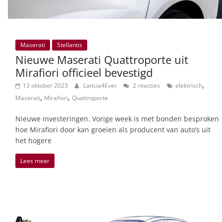
Maserati
Stellantis
Nieuwe Maserati Quattroporte uit
Mirafiori officieel bevestigd
,
13 oktober 2023
Lancia4Ever
2 reacties
elektrisch
,
,
Maserati
Mirafiori
Quattroporte
Nieuwe investeringen. Vorige week is met bonden besproken
hoe Mirafiori door kan groeien als producent van auto’s uit
het hogere
Lees meer