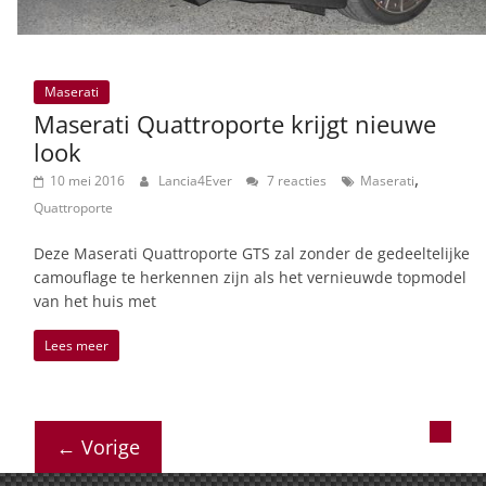
Maserati
Maserati Quattroporte krijgt nieuwe
look
,
10 mei 2016
Lancia4Ever
7 reacties
Maserati
Quattroporte
Deze Maserati Quattroporte GTS zal zonder de gedeeltelijke
camouflage te herkennen zijn als het vernieuwde topmodel
van het huis met
Lees meer
← Vorige