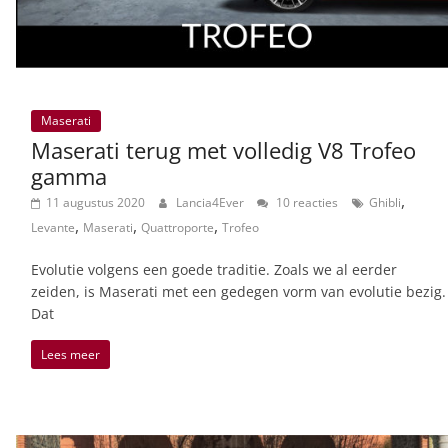
Maserati
Maserati terug met volledig V8 Trofeo
gamma
,
11 augustus 2020
Lancia4Ever
10 reacties
Ghibli
,
,
,
Levante
Maserati
Quattroporte
Trofeo
Evolutie volgens een goede traditie. Zoals we al eerder
zeiden, is Maserati met een gedegen vorm van evolutie bezig.
Dat
Lees meer