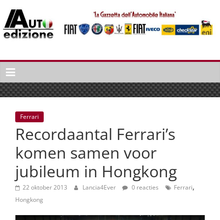
Spring
naar
inhoud
Auto
Edizione
La
Gazetta
dell'Automobile
Ferrari
Italiana
Recordaantal Ferrari’s
|
Italiaans
komen samen voor
autonieuws
jubileum in Hongkong
&
lifestyle
,
22 oktober 2013
Lancia4Ever
0 reacties
Ferrari
Hongkong