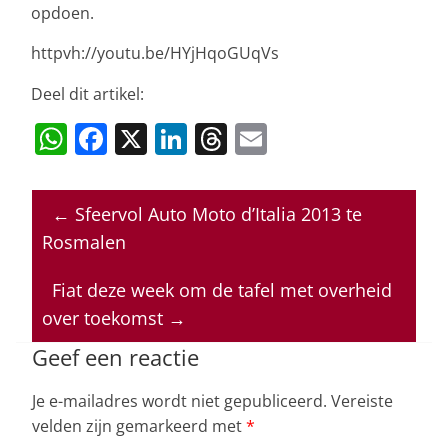
opdoen.
httpvh://youtu.be/HYjHqoGUqVs
Deel dit artikel:
W
F
X
Li
T
E
h
a
n
h
m
at
c
k
re
ai
←
Sfeervol Auto Moto d’Italia 2013 te
s
e
e
a
l
Rosmalen
A
b
dI
d
p
o
n
s
Fiat deze week om de tafel met overheid
over toekomst
→
p
o
k
Geef een reactie
Je e-mailadres wordt niet gepubliceerd.
Vereiste
velden zijn gemarkeerd met
*