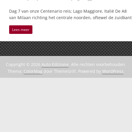
Dag 7 van onze Centenario reis; Lago Maggiore, Italië De A8
van Milaan richting het centrale noorden, oftewel de zuidkant
Lees meer
Copyright © 2026
Auto Edizione
. Alle rechten voorbehouden.
Thema:
ColorMag
door ThemeGrill. Powered by
WordPress
.