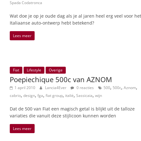
Spada Codatronca
Wat doe je op je oude dag als je al jaren heel erg veel voor he
Italiaanse auto-ontwerp hebt betekend?
Lees meer
Fiat
Lifestyle
Overige
Poepiechique 500c van AZNOM
,
,
,
1 april 2010
Lancia4Ever
0 reacties
500
500c
Aznom
,
,
,
,
,
,
cabrio
design
fga
fiat group
italië
Sassicaia
wijn
Dat de 500 van Fiat een magisch getal is blijkt uit de talloze
variaties die vanuit deze stijlicoon kunnen worden
Lees meer