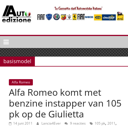
Spring
naar
inhoud
Auto
Edizione
La
Gazetta
basismodel
dell'Automobile
Italiana
|
Alfa Romeo
Italiaans
Alfa Romeo komt met
autonieuws
&
benzine instapper van 105
lifestyle
pk op de Giulietta
,
,
14 juni 2011
Lancia4Ever
9 reacties
105 pk
2011