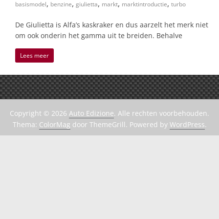
,
,
,
,
,
basismodel
benzine
giulietta
markt
marktintroductie
turbo
De Giulietta is Alfa’s kaskraker en dus aarzelt het merk niet
om ook onderin het gamma uit te breiden. Behalve
Lees meer
Copyright © 2026
Auto Edizione
. Alle rechten voorbehouden.
Thema:
ColorMag
door ThemeGrill. Powered by
WordPress
.