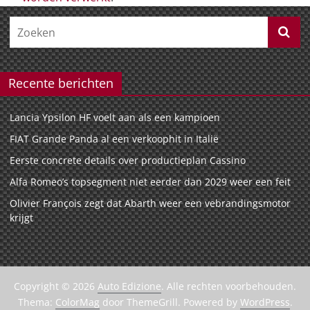
Recente berichten
Lancia Ypsilon HF voelt aan als een kampioen
FIAT Grande Panda al een verkoophit in Italië
Eerste concrete details over productieplan Cassino
Alfa Romeo’s topsegment niet eerder dan 2029 weer een feit
Olivier François zegt dat Abarth weer een vebrandingsmotor
krijgt
Copyright © 2026
Auto Edizione
. Alle rechten voorbehouden.
Thema:
ColorMag
door ThemeGrill. Powered by
WordPress
.