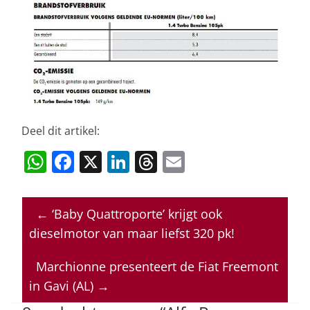
Deel dit artikel:
W
F
X
Li
T
E
h
a
n
h
m
at
c
k
re
ai
←
‘Baby Quattroporte’ krijgt ook
s
e
e
a
l
dieselmotor van maar liefst 320 pk!
A
b
dI
d
p
o
n
s
Marchionne presenteert de Fiat Freemont
in Gavi (AL)
→
p
o