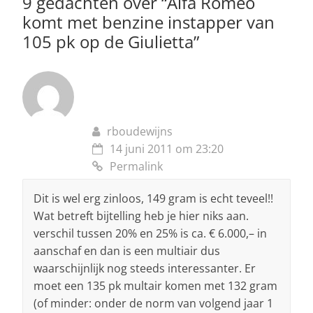
9 gedachten over “
Alfa Romeo
k
komt met benzine instapper van
105 pk op de Giulietta
”
rboudewijns
14 juni 2011 om 23:20
Permalink
Dit is wel erg zinloos, 149 gram is echt teveel!!
Wat betreft bijtelling heb je hier niks aan.
verschil tussen 20% en 25% is ca. € 6.000,– in
aanschaf en dan is een multiair dus
waarschijnlijk nog steeds interessanter. Er
moet een 135 pk multair komen met 132 gram
(of minder: onder de norm van volgend jaar 1