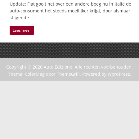
Update: Fiat gooit het over een andere boeg nu in Italië de
auto-consument het steeds moeilijker krijgt, door alsmaar
stijgende
Lees meer
Copyright © 2026
Auto Edizione
. Alle rechten voorbehouden.
Thema:
ColorMag
door ThemeGrill. Powered by
WordPress
.