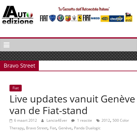
Spring
naar
inhoud
Auto
Edizione
La
Gazetta
Bravo Street
dell'Automobile
Italiana
|
Fiat
Italiaans
Live updates vanuit Genève
autonieuws
&
van de Fiat-stand
lifestyle
,
6 maart 2012
Lancia4Ever
1 reactie
2012
500 Color
,
,
,
,
Therapy
Bravo Street
Fiat
Genève
Panda Dualogic