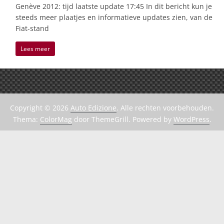
Genève 2012: tijd laatste update 17:45 In dit bericht kun je
steeds meer plaatjes en informatieve updates zien, van de
Fiat-stand
Lees meer
Copyright © 2026
Auto Edizione
. Alle rechten voorbehouden.
Thema:
ColorMag
door ThemeGrill. Powered by
WordPress
.