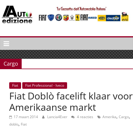
Spring
naar
inhoud
Auto
Edizione
La
Gazetta
Cargo
dell'Automobile
Italiana
|
Fiat
Fiat Professional - Iveco
Italiaans
Fiat Doblò facelift klaar voor
autonieuws
&
Amerikaanse markt
lifestyle
,
,
17 maart 2014
Lancia4Ever
4 reacties
Amerika
Cargo
,
doblo
Fiat