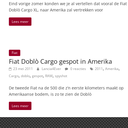
Eind vorige zomer konden we je al vertellen dat vooral de Fiat
Doblò Cargo XL, naar Amerika zal vertrekken voor
Lees meer
Fiat
Fiat Doblò Cargo gespot in Amerika
,
,
23 mei 2011
Lancia4Ever
0 reacties
2011
Amerika
,
,
,
,
Cargo
doblo
gespot
RAM
spyshot
De tweede Fiat na de 500 die z’n eerste kilometers maakt op
Amerikaanse bodem, is zo te zien de Doblò
Lees meer