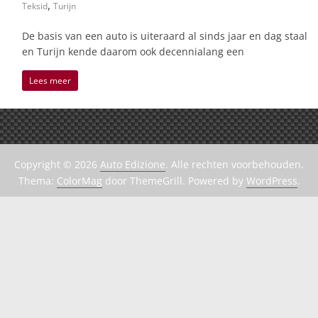
,
Teksid
Turijn
De basis van een auto is uiteraard al sinds jaar en dag staal
en Turijn kende daarom ook decennialang een
Lees meer
Copyright © 2026
Auto Edizione
. Alle rechten voorbehouden.
Thema:
ColorMag
door ThemeGrill. Powered by
WordPress
.