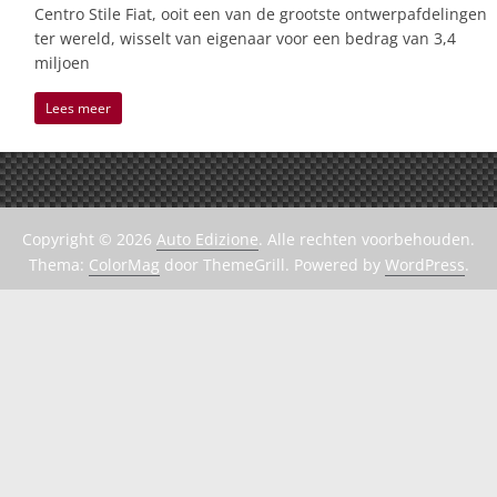
Centro Stile Fiat, ooit een van de grootste ontwerpafdelingen
ter wereld, wisselt van eigenaar voor een bedrag van 3,4
miljoen
Lees meer
Copyright © 2026
Auto Edizione
. Alle rechten voorbehouden.
Thema:
ColorMag
door ThemeGrill. Powered by
WordPress
.