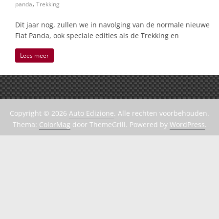
,
panda
Trekking
Dit jaar nog, zullen we in navolging van de normale nieuwe
Fiat Panda, ook speciale edities als de Trekking en
Lees meer
Copyright © 2026
Auto Edizione
. Alle rechten voorbehouden.
Thema:
ColorMag
door ThemeGrill. Powered by
WordPress
.