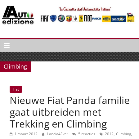
Spring
naar
inhoud
Auto
Edizione
La
Gazetta
Climbing
dell'Automobile
Italiana
|
Fiat
Italiaans
Nieuwe Fiat Panda familie
autonieuws
&
gaat uitbreiden met
lifestyle
Trekking en Climbing
,
,
1 maart 2012
Lancia4Ever
5 reacties
2012
Climbing