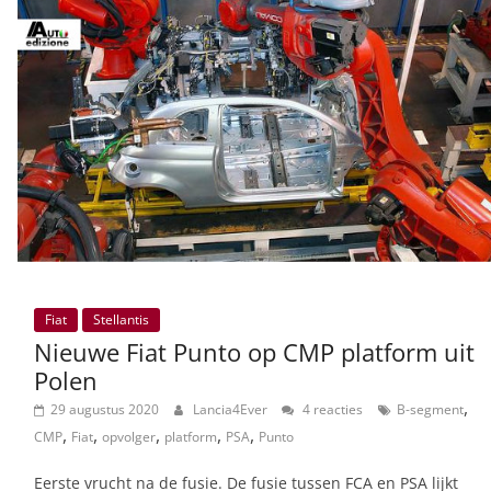
Fiat
Stellantis
Nieuwe Fiat Punto op CMP platform uit
Polen
,
29 augustus 2020
Lancia4Ever
4 reacties
B-segment
,
,
,
,
,
CMP
Fiat
opvolger
platform
PSA
Punto
Eerste vrucht na de fusie. De fusie tussen FCA en PSA lijkt