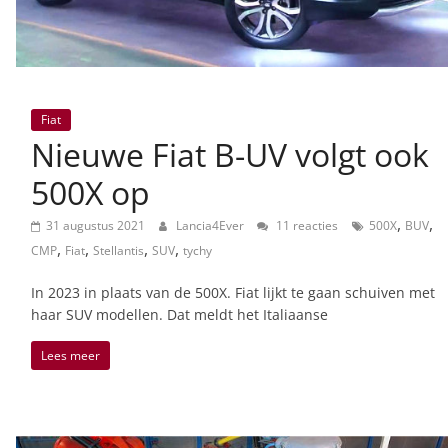
Fiat
Nieuwe Fiat B-UV volgt ook
500X op
,
,
31 augustus 2021
Lancia4Ever
11 reacties
500X
BUV
,
,
,
,
CMP
Fiat
Stellantis
SUV
tychy
In 2023 in plaats van de 500X. Fiat lijkt te gaan schuiven met
haar SUV modellen. Dat meldt het Italiaanse
Lees meer