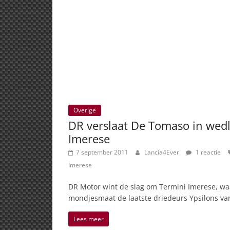
Overige
DR verslaat De Tomaso in wed
Imerese
7 september 2011
Lancia4Ever
1 reactie
Imerese
DR Motor wint de slag om Termini Imerese, w
mondjesmaat de laatste driedeurs Ypsilons v
Lees meer