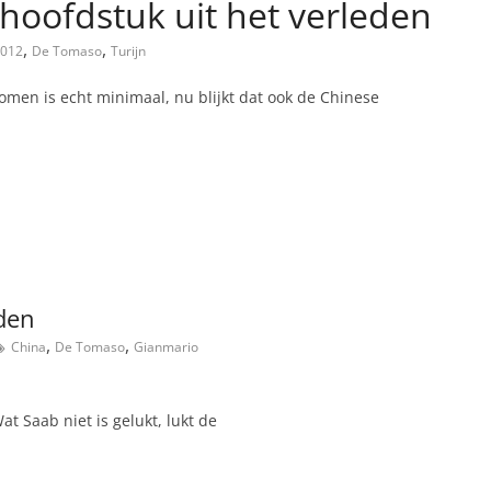
 hoofdstuk uit het verleden
,
,
012
De Tomaso
Turijn
men is echt minimaal, nu blijkt dat ook de Chinese
den
,
,
China
De Tomaso
Gianmario
t Saab niet is gelukt, lukt de