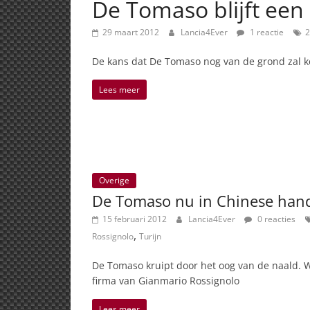
De Tomaso blijft een
29 maart 2012
Lancia4Ever
1 reactie
2
De kans dat De Tomaso nog van de grond zal ko
Lees meer
Overige
De Tomaso nu in Chinese han
15 februari 2012
Lancia4Ever
0 reacties
,
Rossignolo
Turijn
De Tomaso kruipt door het oog van de naald. Wa
firma van Gianmario Rossignolo
Lees meer