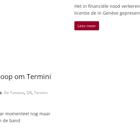
Het in financiële nood verkere
licentie de in Genève geprese
Lees meer
loop om Termini
,
,
De Tomaso
DR
Termini
aar momenteel nog maar
an de band