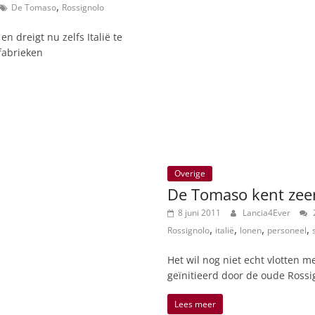
,
De Tomaso
Rossignolo
 dreigt nu zelfs Italië te
fabrieken
Overige
De Tomaso kent zeer
8 juni 2011
Lancia4Ever
2
,
,
,
,
Rossignolo
italië
lonen
personeel
Het wil nog niet echt vlotten
geïnitieerd door de oude Rossi
Lees meer