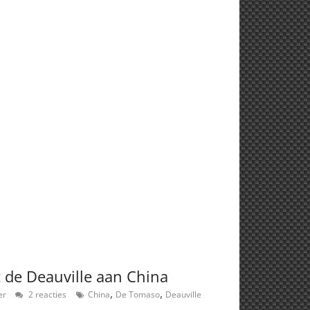
de Deauville aan China
,
,
er
2 reacties
China
De Tomaso
Deauville