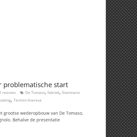
 problematische start
,
,
 reacties
De Tomaso
fabriek
Gianmario
,
staking
Termini Imerese
 met grootse wederopbouw van De Tomaso,
gnolo. Behalve de presentatie