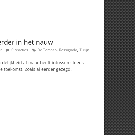
rder in het nauw
,
,
er
0 reacties
De Tomaso
Rossignolo
Turijn
rdelijkheid af maar heeft intussen steeds
e toekomst. Zoals al eerder gezegd,