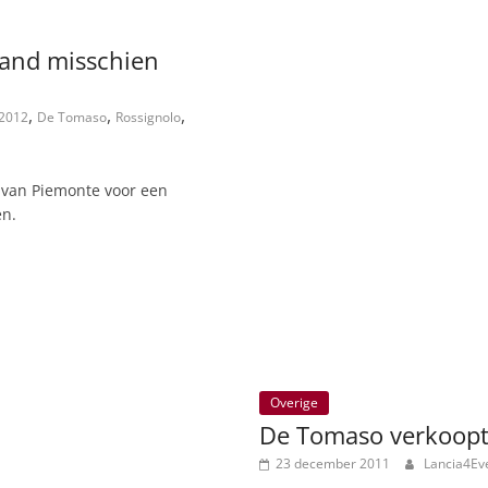
and misschien
,
,
,
2012
De Tomaso
Rossignolo
d van Piemonte voor een
en.
Overige
De Tomaso verkoopt 
23 december 2011
Lancia4Ev