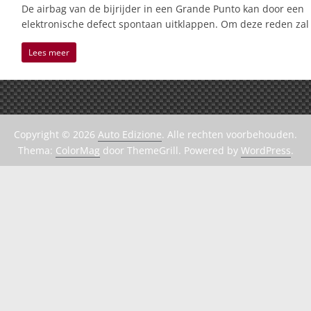
De airbag van de bijrijder in een Grande Punto kan door een
elektronische defect spontaan uitklappen. Om deze reden zal
Lees meer
Copyright © 2026
Auto Edizione
. Alle rechten voorbehouden.
Thema:
ColorMag
door ThemeGrill. Powered by
WordPress
.