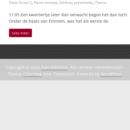
,
,
,
,
Delta Series 2
Flavia concept
Genève
presentatie
Thema
11:05 Een kwartiertje later dan verwacht begon het dan toch:
Onder de beats van Eminem, was het als eerste de
Lees meer
Copyright © 2026
Auto Edizione
. Alle rechten voorbehouden.
Thema:
ColorMag
door ThemeGrill. Powered by
WordPress
.