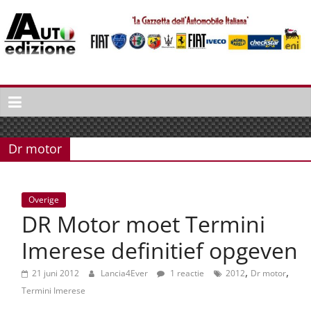
Spring
naar
inhoud
Auto
Edizione
La
Gazetta
Dr motor
dell'Automobile
Italiana
|
Overige
Italiaans
DR Motor moet Termini
autonieuws
&
Imerese definitief opgeven
lifestyle
,
,
21 juni 2012
Lancia4Ever
1 reactie
2012
Dr motor
Termini Imerese