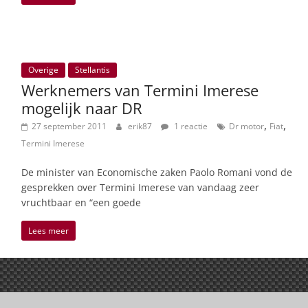
Overige
Stellantis
Werknemers van Termini Imerese
mogelijk naar DR
,
,
27 september 2011
erik87
1 reactie
Dr motor
Fiat
Termini Imerese
De minister van Economische zaken Paolo Romani vond de
gesprekken over Termini Imerese van vandaag zeer
vruchtbaar en “een goede
Lees meer