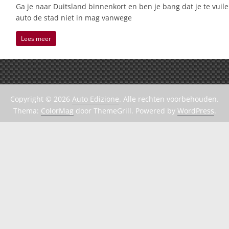
Ga je naar Duitsland binnenkort en ben je bang dat je te vuile
auto de stad niet in mag vanwege
Lees meer
Copyright © 2026
Auto Edizione
. Alle rechten voorbehouden.
Thema:
ColorMag
door ThemeGrill. Powered by
WordPress
.