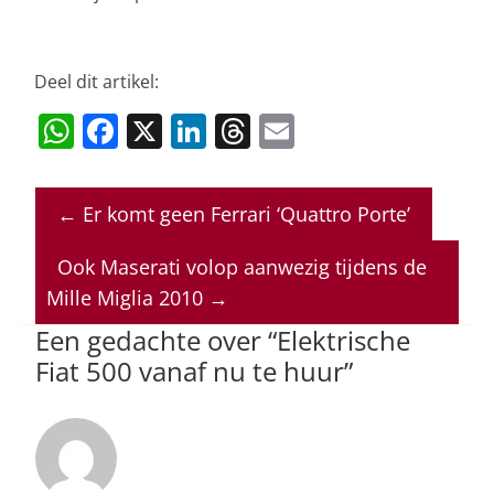
Deel dit artikel:
W
F
X
Li
T
E
h
a
n
h
m
at
c
k
re
ai
←
Er komt geen Ferrari ‘Quattro Porte’
s
e
e
a
l
A
b
dI
d
Ook Maserati volop aanwezig tijdens de
p
o
n
s
Mille Miglia 2010
→
p
o
Een gedachte over “
Elektrische
Fiat 500 vanaf nu te huur
”
k