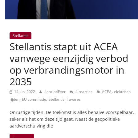
Stellantis
Stellantis stapt uit ACEA
vanwege eenzijdig verbod
op verbrandingsmotor in
2035
,
14 juni 2022
Lancia4Ever
4 reacties
ACEA
elektrisch
,
,
,
rijden
EU commissie
Stellantis
Tavares
Onrustige tijden. De toekomst is alles behalve voorspelbaar,
zeker als het om deze tijd gaat. Naast de geopolitieke
aardverschuiving die