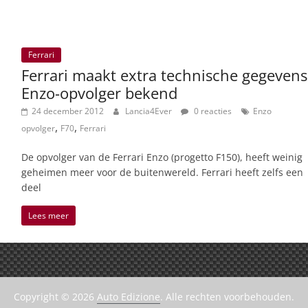
Ferrari
Ferrari maakt extra technische gegevens
Enzo-opvolger bekend
24 december 2012
Lancia4Ever
0 reacties
Enzo
,
,
opvolger
F70
Ferrari
De opvolger van de Ferrari Enzo (progetto F150), heeft weinig
geheimen meer voor de buitenwereld. Ferrari heeft zelfs een
deel
Lees meer
Copyright © 2026
Auto Edizione
. Alle rechten voorbehouden.