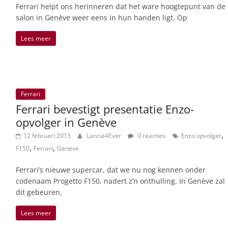
Ferrari helpt ons herinneren dat het ware hoogtepunt van de
salon in Genève weer eens in hun handen ligt. Op
Lees meer
Ferrari
Ferrari bevestigt presentatie Enzo-
opvolger in Genève
,
12 februari 2013
Lancia4Ever
0 reacties
Enzo opvolger
,
,
F150
Ferrari
Genève
Ferrari’s nieuwe supercar, dat we nu nog kennen onder
codenaam Progetto F150, nadert z’n onthulling. In Genève zal
dit gebeuren,
Lees meer