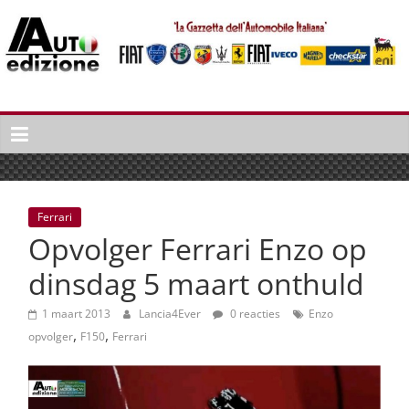
Spring
naar
inhoud
Auto
Edizione
La
Gazetta
dell'Automobile
Ferrari
Italiana
Opvolger Ferrari Enzo op
|
Italiaans
dinsdag 5 maart onthuld
autonieuws
&
1 maart 2013
Lancia4Ever
0 reacties
Enzo
,
,
lifestyle
opvolger
F150
Ferrari