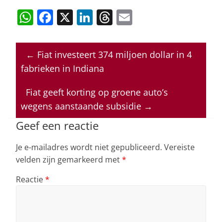
W
F
X
Li
T
E
h
a
n
h
m
at
c
k
re
ai
←
Fiat investeert 374 miljoen dollar in 4
s
e
e
a
l
fabrieken in Indiana
A
b
dI
d
p
o
n
s
Fiat geeft korting op groene auto’s
wegens aanstaande subsidie
→
p
o
k
Geef een reactie
Je e-mailadres wordt niet gepubliceerd.
Vereiste
velden zijn gemarkeerd met
*
Reactie
*