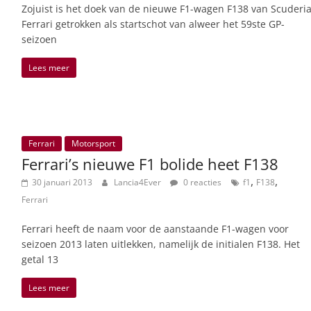
Zojuist is het doek van de nieuwe F1-wagen F138 van Scuderi
Ferrari getrokken als startschot van alweer het 59ste GP-
seizoen
Lees meer
Ferrari
Motorsport
Ferrari’s nieuwe F1 bolide heet F138
,
,
30 januari 2013
Lancia4Ever
0 reacties
f1
F138
Ferrari
Ferrari heeft de naam voor de aanstaande F1-wagen voor
seizoen 2013 laten uitlekken, namelijk de initialen F138. Het
getal 13
Lees meer