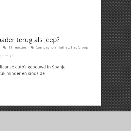
oader terug als Jeep?
,
,
11 reacties
Campagnola
failliet
Fiat Group
,
a
spanje
aliaanse auto’s gebouwd in Spanje.
tuk minder en sinds de