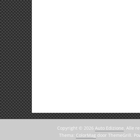
Copyright © 2026
Auto Edizione
. Alle 
Thema:
ColorMag
door ThemeGrill. P