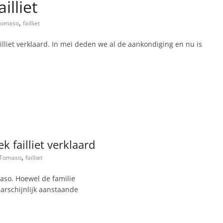
illiet
,
Tomaso
failliet
lliet verklaard. In mei deden we al de aankondiging en nu is
 failliet verklaard
,
 Tomaso
failliet
maso. Hoewel de familie
arschijnlijk aanstaande