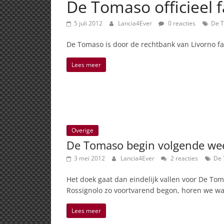
De Tomaso officieel fa
5 juli 2012
Lancia4Ever
0 reacties
De 
De Tomaso is door de rechtbank van Livorno fai
Lees meer
Overige
De Tomaso begin volgende week
3 mei 2012
Lancia4Ever
2 reacties
De
Het doek gaat dan eindelijk vallen voor De To
Rossignolo zo voortvarend begon, horen we wa
Lees meer