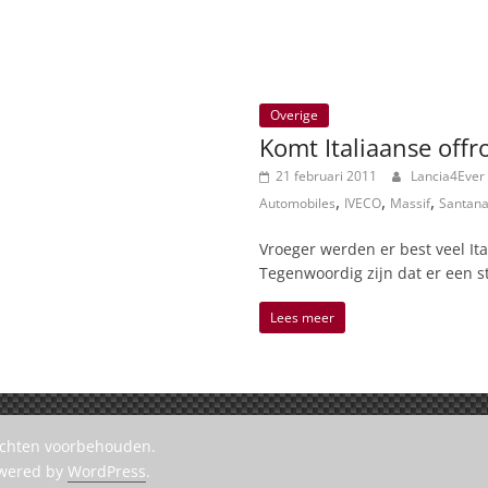
Overige
Komt Italiaanse offr
21 februari 2011
Lancia4Ever
,
,
,
Automobiles
IVECO
Massif
Santan
Vroeger werden er best veel It
Tegenwoordig zijn dat er een s
Lees meer
rechten voorbehouden.
owered by
WordPress
.