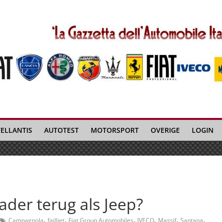
TELLANTIS
AUTOTEST
MOTORSPORT
OVERIGE
LOGIN
ader terug als Jeep?
,
,
,
,
,
,
Campagnola
failliet
Fiat Group Automobiles
IVECO
Massif
Santana