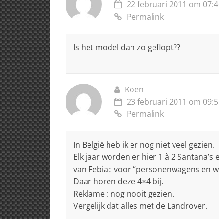
22 februari 2011 om 07:4
Permalink
Is het model dan zo geflopt??
Koen
23 februari 2011 om 09:5
Permalink
In België heb ik er nog niet veel gezien.
Elk jaar worden er hier 1 à 2 Santana’s e
van Febiac voor “personenwagens en wa
Daar horen deze 4×4 bij.
Reklame : nog nooit gezien.
Vergelijk dat alles met de Landrover.