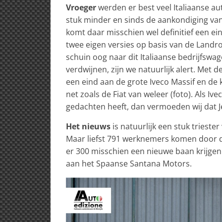
Vroeger
werden er best veel Italiaanse au
stuk minder en sinds de aankondiging van 
komt daar misschien wel definitief een eind
twee eigen versies op basis van de Landr
schuin oog naar dit Italiaanse bedrijfsw
verdwijnen, zijn we natuurlijk alert. Met d
een eind aan de grote Iveco Massif en de
net zoals de Fiat van weleer (foto). Als I
gedachten heeft, dan vermoeden wij dat Jee
Het nieuws
is natuurlijk een stuk trieste
Maar liefst 791 werknemers komen door de
er 300 misschien een nieuwe baan krijgen 
aan het Spaanse Santana Motors.