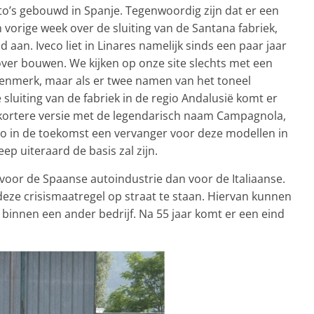
to’s gebouwd in Spanje. Tegenwoordig zijn dat er een
vorige week over de sluiting van de Santana fabriek,
 aan. Iveco liet in Linares namelijk sinds een paar jaar
over bouwen. We kijken op onze site slechts met een
agenmerk, maar als er twee namen van het toneel
e sluiting van de fabriek in de regio Andalusië komt er
 kortere versie met de legendarisch naam Campagnola,
veco in de toekomst een vervanger voor deze modellen in
p uiteraard de basis zal zijn.
r voor de Spaanse autoindustrie dan voor de Italiaanse.
ze crisismaatregel op straat te staan. Hiervan kunnen
binnen een ander bedrijf. Na 55 jaar komt er een eind