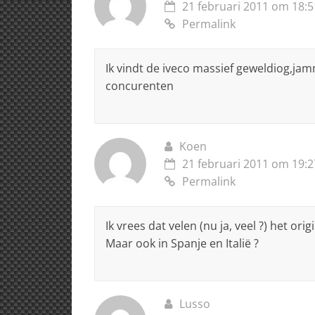
21 februari 2011 om 18:5
Permalink
Ik vindt de iveco massief geweldiog,jam
concurenten
Koen
21 februari 2011 om 19:2
Permalink
Ik vrees dat velen (nu ja, veel ?) het or
Maar ook in Spanje en Italië ?
Lusso