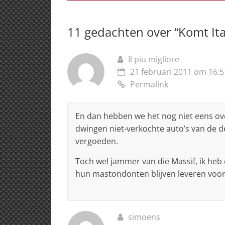
A
b
dI
d
p
o
n
s
11 gedachten over “
Komt Ita
p
o
k
Il piu migliore
21 februari 2011 om 16:5
Permalink
En dan hebben we het nog niet eens ov
dwingen niet-verkochte auto’s van de d
vergoeden.
Toch wel jammer van die Massif, ik heb
hun mastondonten blijven leveren voor 
simoens