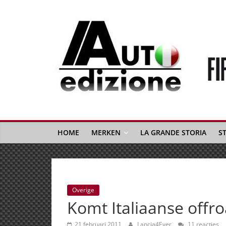
Spring
naar
inhoud
Auto
Edizione
La
Gazetta
HOME
MERKEN
LA GRANDE STORIA
S
dell'Automobile
Italiana
|
Italiaans
Overige
autonieuws
Komt Italiaanse offro
&
lifestyle
21 februari 2011
Lancia4Ever
11 reacties