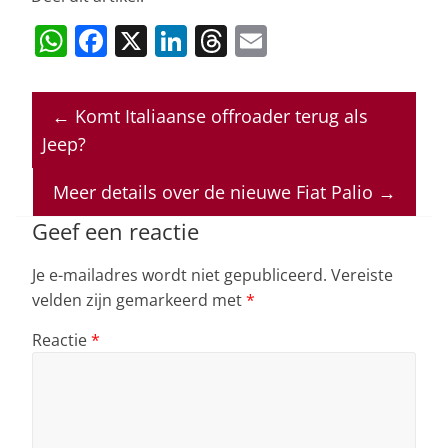
W
F
X
Li
T
E
h
a
n
h
m
at
c
k
re
ai
←
Komt Italiaanse offroader terug als
s
e
e
a
l
Jeep?
A
b
dI
d
p
o
n
s
Meer details over de nieuwe Fiat Palio
→
p
o
Geef een reactie
k
Je e-mailadres wordt niet gepubliceerd.
Vereiste
velden zijn gemarkeerd met
*
Reactie
*