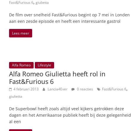
,
Fast&Furious 6
giulietta
De film over snelheid Fast&Furious begint op 7 mei in Londen
aan een zesde episode en heeft een interessante gastrol
Lees meer
Alfa Romeo
Lifestyle
Alfa Romeo Giulietta heeft rol in
Fast&Furious 6
,
4 februari 2013
Lancia4Ever
0 reacties
Fast&Furious 6
giulietta
De Superbowl heeft zoals altijd veel kijkers getrokken deze
dagen en het Amerikaanse publiek heeft bij deze gelegenheid
al een