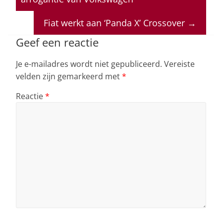
A
b
dI
d
p
o
n
s
Fiat werkt aan ‘Panda X’ Crossover
→
p
o
Geef een reactie
k
Je e-mailadres wordt niet gepubliceerd.
Vereiste
velden zijn gemarkeerd met
*
Reactie
*