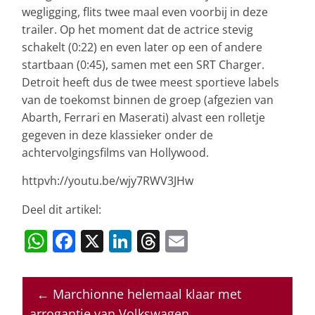
wegligging, flits twee maal even voorbij in deze
trailer. Op het moment dat de actrice stevig
schakelt (0:22) en even later op een of andere
startbaan (0:45), samen met een SRT Charger.
Detroit heeft dus de twee meest sportieve labels
van de toekomst binnen de groep (afgezien van
Abarth, Ferrari en Maserati) alvast een rolletje
gegeven in deze klassieker onder de
achtervolgingsfilms van Hollywood.
httpvh://youtu.be/wjy7RWV3JHw
Deel dit artikel:
W
F
X
Li
T
E
h
a
n
h
m
at
c
k
re
ai
←
Marchionne helemaal klaar met
s
e
e
a
l
arrogantie van Volkswagen