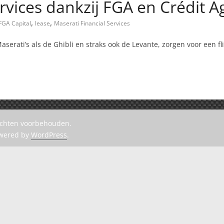
rvices dankzij FGA en Crédit Ag
,
,
FGA Capital
lease
Maserati Financial Services
aserati’s als de Ghibli en straks ook de Levante, zorgen voor een fl
rechten voorbehouden.
owered by
WordPress
.