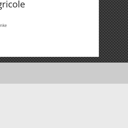
ricole
inke