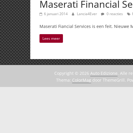
Maserati Financial Se
6 januari 2014
Lancia4Ever
0 reacties
Maserati Fiancial Services is een feit. Nieuwe M
Lees meer
Copyright © 2026
Auto Edizione
. Alle 
Thema:
ColorMag
door ThemeGrill. P