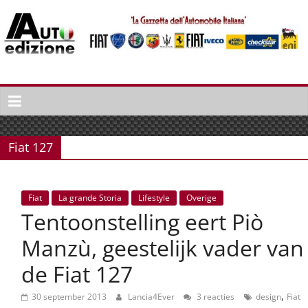
Spring
naar
inhoud
Auto
Edizione
La
Gazetta
Fiat 127
dell'Automobile
Italiana
|
Fiat
La grande Storia
Lifestyle
Overige
Italiaans
Tentoonstelling eert Piò
autonieuws
&
Manzù, geestelijk vader van
lifestyle
de Fiat 127
,
30 september 2013
Lancia4Ever
3 reacties
design
Fiat