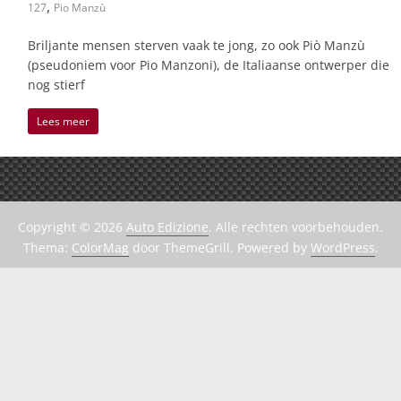
,
127
Pio Manzù
Briljante mensen sterven vaak te jong, zo ook Piò Manzù
(pseudoniem voor Pio Manzoni), de Italiaanse ontwerper die
nog stierf
Lees meer
Copyright © 2026
Auto Edizione
. Alle rechten voorbehouden.
Thema:
ColorMag
door ThemeGrill. Powered by
WordPress
.