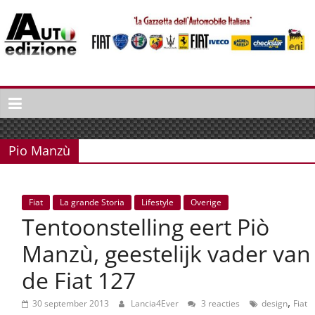
Spring
naar
inhoud
Auto
Edizione
La
Gazetta
Pio Manzù
dell'Automobile
Italiana
|
Fiat
La grande Storia
Lifestyle
Overige
Italiaans
Tentoonstelling eert Piò
autonieuws
&
Manzù, geestelijk vader van
lifestyle
de Fiat 127
,
30 september 2013
Lancia4Ever
3 reacties
design
Fiat