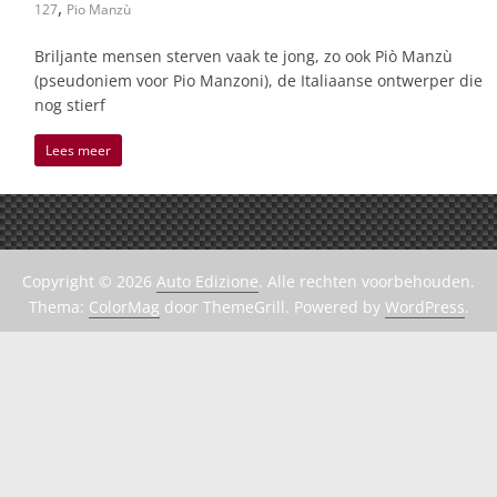
,
127
Pio Manzù
Briljante mensen sterven vaak te jong, zo ook Piò Manzù
(pseudoniem voor Pio Manzoni), de Italiaanse ontwerper die
nog stierf
Lees meer
Copyright © 2026
Auto Edizione
. Alle rechten voorbehouden.
Thema:
ColorMag
door ThemeGrill. Powered by
WordPress
.