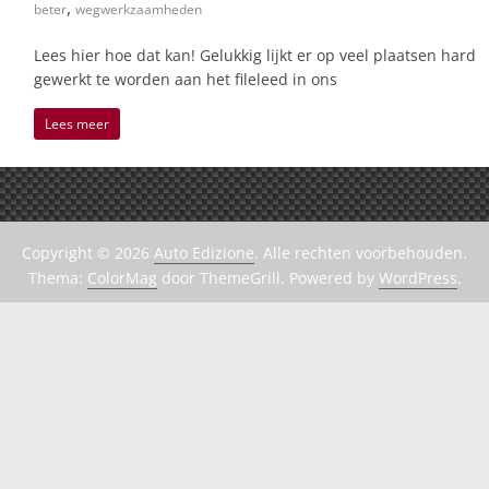
,
beter
wegwerkzaamheden
Lees hier hoe dat kan! Gelukkig lijkt er op veel plaatsen hard
gewerkt te worden aan het fileleed in ons
Lees meer
Copyright © 2026
Auto Edizione
. Alle rechten voorbehouden.
Thema:
ColorMag
door ThemeGrill. Powered by
WordPress
.