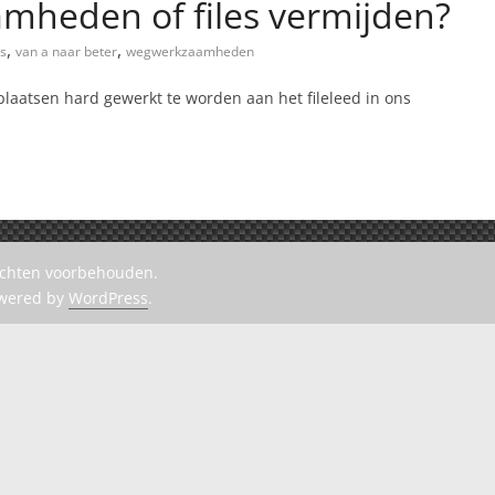
mheden of files vermijden?
,
,
es
van a naar beter
wegwerkzaamheden
l plaatsen hard gewerkt te worden aan het fileleed in ons
rechten voorbehouden.
owered by
WordPress
.