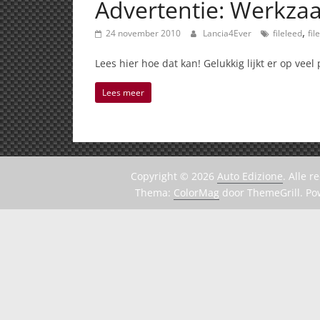
Advertentie: Werkzaa
,
24 november 2010
Lancia4Ever
fileleed
fil
Lees hier hoe dat kan! Gelukkig lijkt er op vee
Lees meer
Copyright © 2026
Auto Edizione
. Alle 
Thema:
ColorMag
door ThemeGrill. P