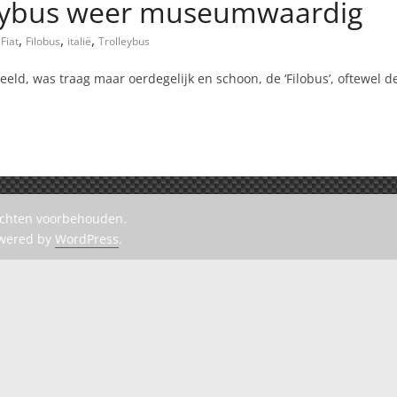
leybus weer museumwaardig
,
,
,
Fiat
Filobus
italië
Trolleybus
eld, was traag maar oerdegelijk en schoon, de ‘Filobus’, oftewel de e
rechten voorbehouden.
owered by
WordPress
.