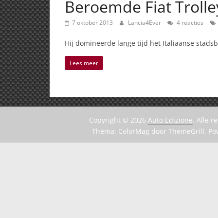
Beroemde Fiat Trol
7 oktober 2013
Lancia4Ever
4 reacties
Hij domineerde lange tijd het Italiaanse stadsbe
Lees meer
Copyright © 2026
Auto Edizione
. Alle 
Thema:
ColorMag
door ThemeGrill. P