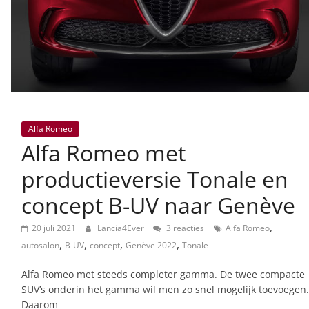
Alfa Romeo
Alfa Romeo met
productieversie Tonale en
concept B-UV naar Genève
,
20 juli 2021
Lancia4Ever
3 reacties
Alfa Romeo
,
,
,
,
autosalon
B-UV
concept
Genève 2022
Tonale
Alfa Romeo met steeds completer gamma. De twee compacte
SUV’s onderin het gamma wil men zo snel mogelijk toevoegen.
Daarom