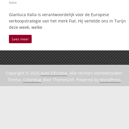
Italia
Gianluca Italia is verantwoordelijk voor de Europese
verkoopstrategie van het merk Fiat. Hij vertelde ons in Turijn
deze week, welke
Lees meer
Copyright © 2026
Auto Edizione
. Alle rechten voorbehouden.
Thema:
ColorMag
door ThemeGrill. Powered by
WordPress
.