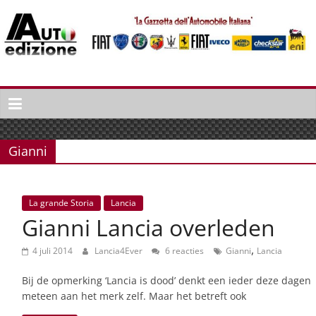
Spring
naar
inhoud
Auto
Edizione
La
Gazetta
Gianni
dell'Automobile
Italiana
|
La grande Storia
Lancia
Italiaans
Gianni Lancia overleden
autonieuws
&
,
4 juli 2014
Lancia4Ever
6 reacties
Gianni
Lancia
lifestyle
Bij de opmerking ‘Lancia is dood’ denkt een ieder deze dagen
meteen aan het merk zelf. Maar het betreft ook