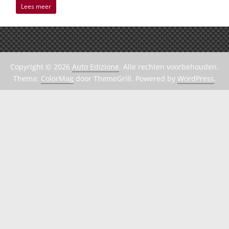
Lees meer
Copyright © 2026
Auto Edizione
. Alle rechten voorbehouden.
Thema:
ColorMag
door ThemeGrill. Powered by
WordPress
.