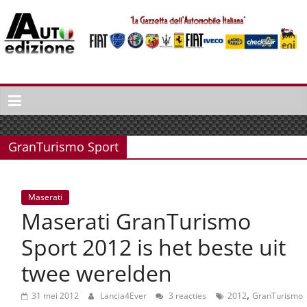
Spring
naar
inhoud
Auto
Edizione
La
Gazetta
GranTurismo Sport
dell'Automobile
Italiana
|
Maserati
Italiaans
Maserati GranTurismo
autonieuws
&
Sport 2012 is het beste uit
lifestyle
twee werelden
,
31 mei 2012
Lancia4Ever
3 reacties
2012
GranTurismo