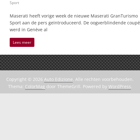
Sport
Maserati heeft vorige week de nieuwe Maserati GranTurismo
Sport aan de pers geïntroduceerd. De oogverblindende coupé
werd in Genève al
Lees meer
Copyright © 2026
Auto Edizione
. Alle rechten voorbehouden.
Thema:
ColorMag
door ThemeGrill. Powered by
WordPress
.