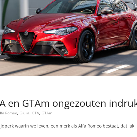
GTA en GTAm ongezouten indr
,
,
,
lfa Romeo
Giulia
GTA
GTAm
 tijdperk waarin we leven, een merk als Alfa Romeo bestaat, dat lak