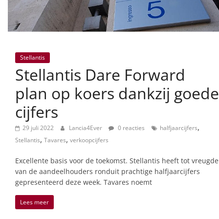
Stellantis
Stellantis Dare Forward
plan op koers dankzij goede
cijfers
,
29 juli 2022
Lancia4Ever
0 reacties
halfjaarcijfers
,
,
Stellantis
Tavares
verkoopcijfers
Excellente basis voor de toekomst. Stellantis heeft tot vreugde
van de aandeelhouders ronduit prachtige halfjaarcijfers
gepresenteerd deze week. Tavares noemt
Lees meer