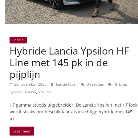
Lancia
Hybride Lancia Ypsilon HF
Line met 145 pk in de
pijplijn
,
22 november 2025
Lancia4Ever
3 reacties
HF Line
,
,
hybride
Lancia
Ypsilon
HF gamma steeds uitgebreider. De Lancia Ypsilon met HF look
wordt straks ook beschikbaar als krachtige hybride met 145
pk.
Lees meer