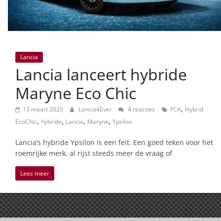
Lancia
Lancia lanceert hybride
Maryne Eco Chic
,
13 maart 2020
Lancia4Ever
4 reacties
FCA
Hybrid
,
,
,
,
EcoChic
hybride
Lancia
Maryne
Ypsilon
Lancia’s hybride Ypsilon is een feit. Een goed teken voor het
roemrijke merk, al rijst steeds meer de vraag of
Lees meer