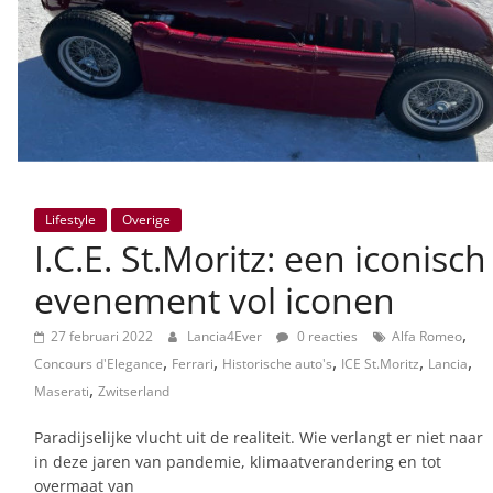
Lifestyle
Overige
I.C.E. St.Moritz: een iconisch
evenement vol iconen
,
27 februari 2022
Lancia4Ever
0 reacties
Alfa Romeo
,
,
,
,
,
Concours d'Elegance
Ferrari
Historische auto's
ICE St.Moritz
Lancia
,
Maserati
Zwitserland
Paradijselijke vlucht uit de realiteit. Wie verlangt er niet naar
in deze jaren van pandemie, klimaatverandering en tot
overmaat van