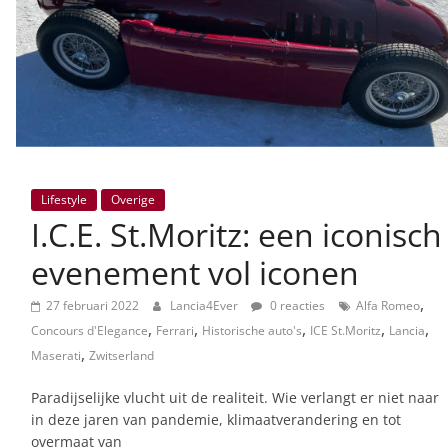
Lifestyle
Overige
I.C.E. St.Moritz: een iconisch
evenement vol iconen
,
27 februari 2022
Lancia4Ever
0 reacties
Alfa Romeo
,
,
,
,
,
Concours d'Elegance
Ferrari
Historische auto's
ICE St.Moritz
Lancia
,
Maserati
Zwitserland
Paradijselijke vlucht uit de realiteit. Wie verlangt er niet naar
in deze jaren van pandemie, klimaatverandering en tot
overmaat van