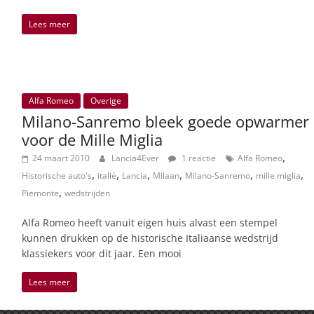
Lees meer
Alfa Romeo
Overige
Milano-Sanremo bleek goede opwarmer
voor de Mille Miglia
,
24 maart 2010
Lancia4Ever
1 reactie
Alfa Romeo
,
,
,
,
,
,
Historische auto's
italië
Lancia
Milaan
Milano-Sanremo
mille miglia
,
Piemonte
wedstrijden
Alfa Romeo heeft vanuit eigen huis alvast een stempel
kunnen drukken op de historische Italiaanse wedstrijd
klassiekers voor dit jaar. Een mooi
Lees meer