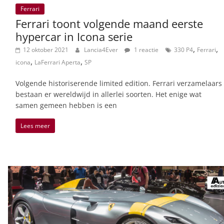
Ferrari
Ferrari toont volgende maand eerste
hypercar in Icona serie
,
,
12 oktober 2021
Lancia4Ever
1 reactie
330 P4
Ferrari
,
,
icona
LaFerrari Aperta
SP
Volgende historiserende limited edition. Ferrari verzamelaars
bestaan er wereldwijd in allerlei soorten. Het enige wat
samen gemeen hebben is een
Lees meer