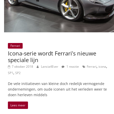
Ferrari
Icona-serie wordt Ferrari’s nieuwe
speciale lijn
,
,
7 oktober 2018
Lancia4Ever
1 reactie
Ferrari
icona
,
SP1
SP2
De vele initiatieven van kleine doch redelijk vermogende
ondernemingen, om oude iconen uit het verleden weer te
doen herleven middels
Lees meer