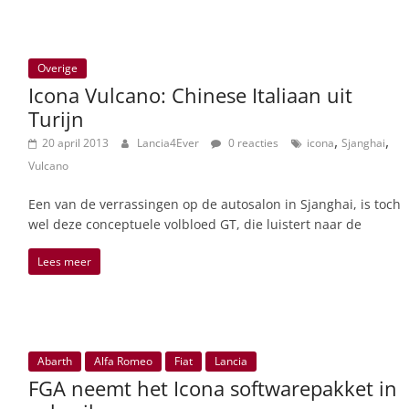
Overige
Icona Vulcano: Chinese Italiaan uit
Turijn
,
,
20 april 2013
Lancia4Ever
0 reacties
icona
Sjanghai
Vulcano
Een van de verrassingen op de autosalon in Sjanghai, is toch
wel deze conceptuele volbloed GT, die luistert naar de
Lees meer
Abarth
Alfa Romeo
Fiat
Lancia
FGA neemt het Icona softwarepakket in