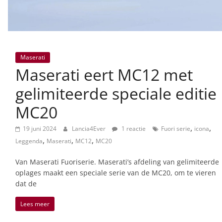
Maserati
Maserati eert MC12 met
gelimiteerde speciale editie
MC20
,
,
19 juni 2024
Lancia4Ever
1 reactie
Fuori serie
icona
,
,
,
Leggenda
Maserati
MC12
MC20
Van Maserati Fuoriserie. Maserati’s afdeling van gelimiteerde
oplages maakt een speciale serie van de MC20, om te vieren
dat de
Lees meer