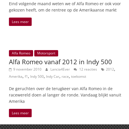
Eind volgende maand weten we of Alfa Romeo er ook voor
gekozen heeft, om de rentree op de Amerikaanse markt
Lees meer
Alfa Romeo
Motorsport
Alfa Romeo vanaf 2012 in Indy 500
,
9 november 2010
Lancia4Ever
12 reacties
2012
,
,
,
,
,
Amerika
f1
Indy 500
Indy Car
race
toekomst
De geruchten over de terugkeer van Alfa Romeo in de
racewereld doen al langer de ronde. Vandaag blijkt vanuit
Amerika
Lees meer