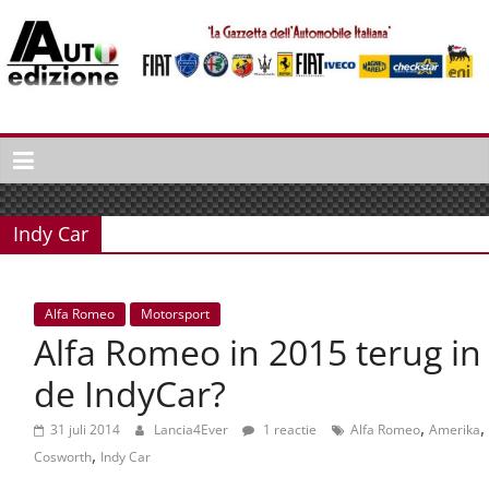
Spring
naar
inhoud
Auto
Edizione
La
Gazetta
Indy Car
dell'Automobile
Italiana
|
Alfa Romeo
Motorsport
Italiaans
Alfa Romeo in 2015 terug in
autonieuws
&
de IndyCar?
lifestyle
,
,
31 juli 2014
Lancia4Ever
1 reactie
Alfa Romeo
Amerika
,
Cosworth
Indy Car